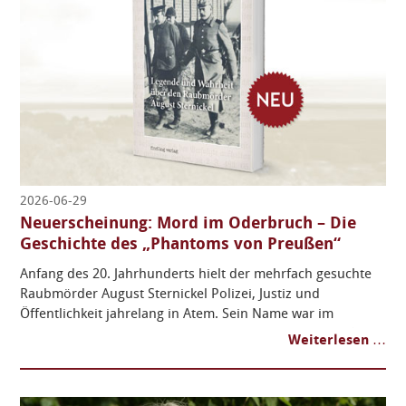
2026-06-29
Neuerscheinung: Mord im Oderbruch – Die
Geschichte des „Phantoms von Preußen“
Anfang des 20. Jahrhunderts hielt der mehrfach gesuchte
Raubmörder August Sternickel Polizei, Justiz und
Öffentlichkeit jahrelang in Atem. Sein Name war im
gesamten Deutschen Kaiserreich bekannt. Der Autor Uwe
Weiterlesen …
Bräuning legt nun mit einem Buch eine ebenso spannende
wie sorgfältig recherchierte Aufarbeitung dieses
außergewöhnlichen Kriminalfalls vor ...